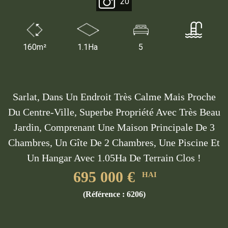
20
160m²
1.1Ha
5
Sarlat, Dans Un Endroit Très Calme Mais Proche
Du Centre-Ville, Superbe Propriété Avec Très Beau
Jardin, Comprenant Une Maison Principale De 3
Chambres, Un Gîte De 2 Chambres, Une Piscine Et
Un Hangar Avec 1.05Ha De Terrain Clos !
695 000 €
HAI
Partager la fiche de ce bien (Ref
(Référence : 6206)
6206)