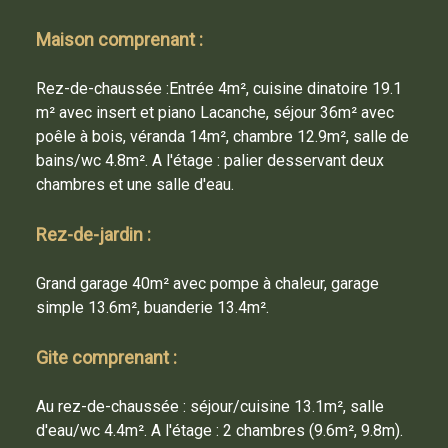
E-Mail de l'
expéditeur *
Maison comprenant :
:
E-Mail du
destinataire *
Rez-de-chaussée :Entrée 4m², cuisine dinatoire 19.1
:
m² avec insert et piano Lacanche, séjour 36m² avec
poêle à bois, véranda 14m², chambre 12.9m², salle de
Objet
de l'e-mail
* :
bains/wc 4.8m². A l'étage : palier desservant deux
chambres et une salle d'eau.
Votre
message * :
Rez-de-jardin :
Grand garage 40m² avec pompe à chaleur, garage
simple 13.6m², buanderie 13.4m².
Gite comprenant :
Je veux recevoir une copie
Au rez-de-chaussée : séjour/cuisine 13.1m², salle
d'eau/wc 4.4m². A l'étage : 2 chambres (9.6m², 9.8m).