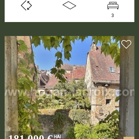
3
181 000 €
HAI