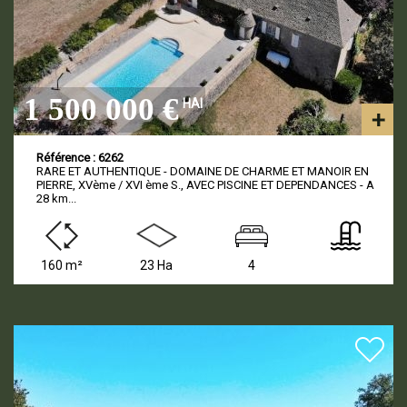
1 500 000 €
HAI
Référence : 6262
RARE ET AUTHENTIQUE - DOMAINE DE CHARME ET MANOIR EN
PIERRE, XVème / XVI ème S., AVEC PISCINE ET DEPENDANCES - A
28 km...
160 m²
23 Ha
4