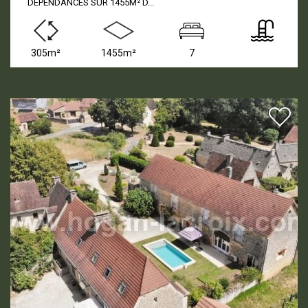
DEPENDANCES SUR 1455M² D...
305m²
1455m²
7