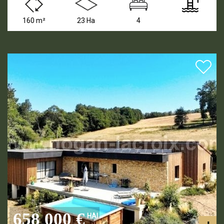
160 m²
23 Ha
4
658 000 €
HAI