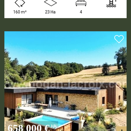
160 m²
23 Ha
4
658 000 €
HAI