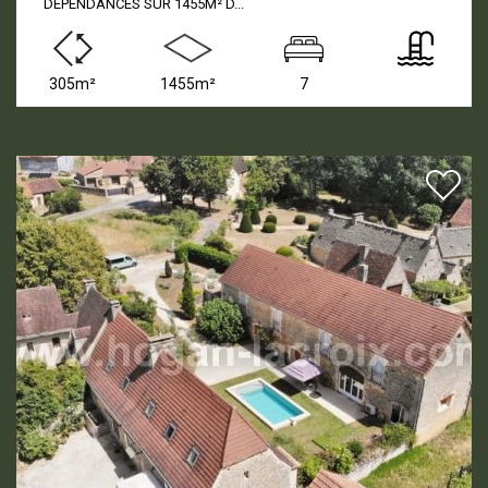
DEPENDANCES SUR 1455M² D...
305m²
1455m²
7