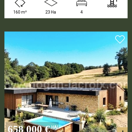
160 m²
23 Ha
4
658 000 €
HAI