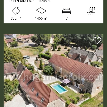
DEPENDANCES SUR 1455M² D...
305m²
1455m²
7