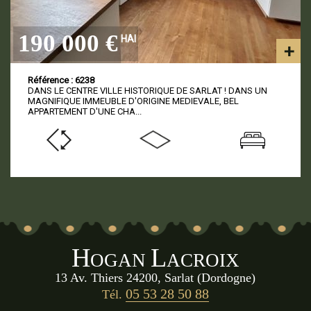
190 000 €
HAI
Référence : 6238
DANS LE CENTRE VILLE HISTORIQUE DE SARLAT ! DANS UN
MAGNIFIQUE IMMEUBLE D'ORIGINE MEDIEVALE, BEL
APPARTEMENT D'UNE CHA...
H
L
OGAN
ACROIX
13 Av. Thiers 24200, Sarlat (Dordogne)
05 53 28 50 88
Tél.