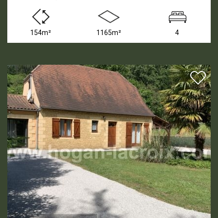
154m²
1165m²
4