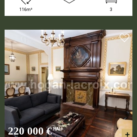
116m²
3
220 000 €
HAI