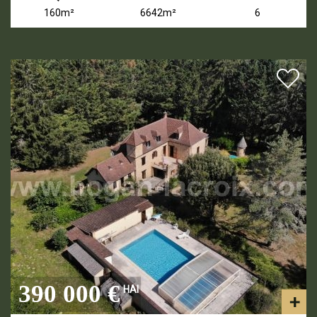
160m²
6642m²
6
390 000 €
HAI