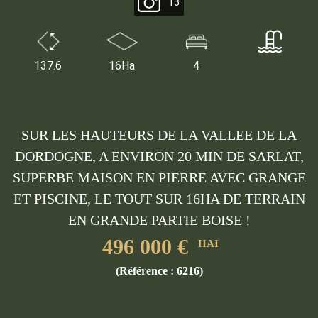
13
137.6
16Ha
4
SUR LES HAUTEURS DE LA VALLEE DE LA
DORDOGNE, A ENVIRON 20 MIN DE SARLAT,
SUPERBE MAISON EN PIERRE AVEC GRANGE
Partager la fiche de ce bien (Ref
ET PISCINE, LE TOUT SUR 16HA DE TERRAIN
6216)
EN GRANDE PARTIE BOISE !
496 000 €
HAI
E-Mail de l'
expéditeur *
:
(Référence : 6216)
E-Mail du
destinataire *
: