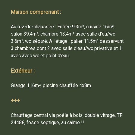
Objet
de l'e-mail
* :
Maison comprenant :
Votre
message * :
Au rez-de-chaussée : Entrée 9.3m², cuisine 16m²,
salon 39.4m², chambre 13.4m² avec salle d'eu/wc
174
3.6m², wc séparé. A l'étage : palier 11.5m² desservant
3 chambres dont 2 avec salle d'eau/wc privative et 1
avec avec wc et point d'eau.
Extérieur :
Je veux recevoir une copie
Grange 116m², piscine chauffée 4x8m.
+++
Chauffage central via poêle à bois, double vitrage, TF
2448€, fosse septique, au calme !!